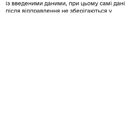
із введеними даними, при цьому самі дані
після відправлення не зберігаються у
системі.
ГРОМАДЯНАМ
Послуги
ПРО ЦНАП
Електронна черга
Команда
ГРОМАДА
Новини
Про громаду
Контакти
ДОКУМЕНТИ ТА ДАНІ
Електронна приймальня