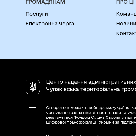
ГРОМАДЯНАМ
ПРО Ц
Послуги
Коман
Електронна черга
Новин
Контак
Центр надання адміністративних
Чулаківська територіальна гром
Створено в межах швейцарсько-українсько
урядування задля підзвітності влади та уча
реалізується Фондом Східна Європа у парт
цифрової трансформації України за підтри