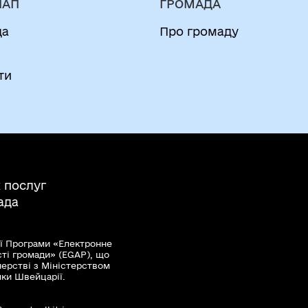
НАП
ГРОМАДА
да
Про громаду
и
ти
 послуг
ада
ї Програми «Електронне
сті громади» (EGAP), що
нерстві з Міністерством
мки Швейцарії.