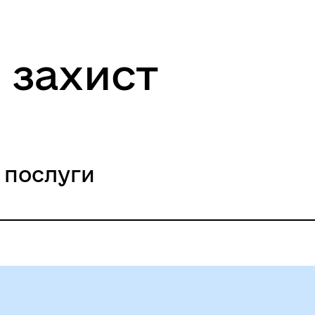
 захист
 послуги
допомоги малозабезпеченим сім’ям