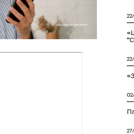
22
«
“С
22
«
02
П
27