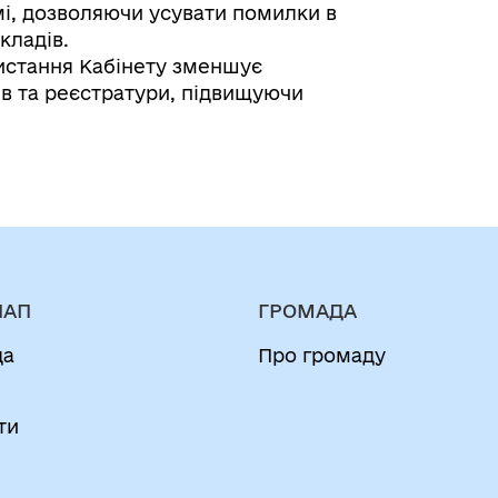
мі, дозволяючи усувати помилки в
кладів.
истання Кабінету зменшує
ів та реєстратури, підвищуючи
НАП
ГРОМАДА
да
Про громаду
и
ти