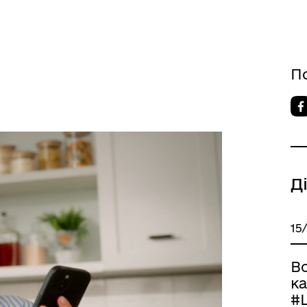
П
Д
15
В
ка
#