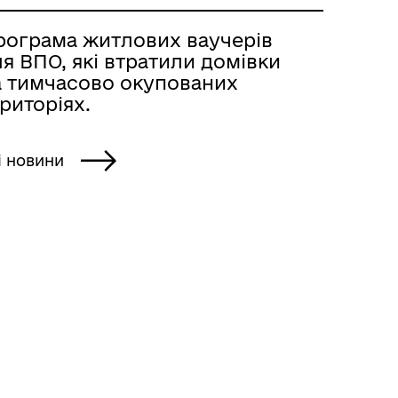
рограма житлових ваучерів
я ВПО, які втратили домівки
а тимчасово окупованих
риторіях.
і новини