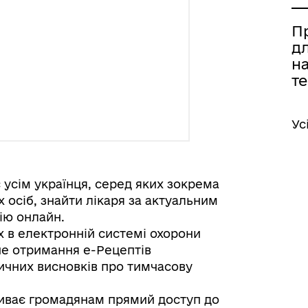
П
дл
н
те
Ус
 усім українця, серед яких зокрема
 осіб, знайти лікаря за актуальним
ію онлайн.
их в електронній системі охорони
не отримання е-Рецептів
дичних висновків про тимчасову
криває громадянам прямий доступ до