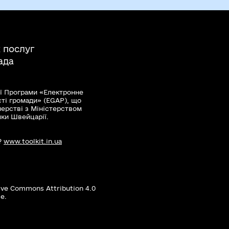
 послуг
ада
ї Програми «Електронне
сті громади» (EGAP), що
нерстві з Міністерством
мки Швейцарії.
?
www.toolkit.in.ua
ive Commons Attribution 4.0
е.