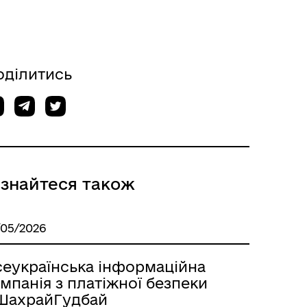
оділитись
ізнайтеся також
/05/2026
сеукраїнська інформаційна
мпанія з платіжної безпеки
ШахрайГудбай